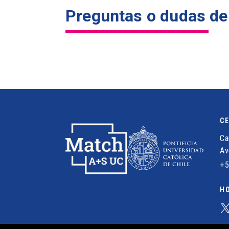
Preguntas o dudas de
C
Ca
Av
+5
HO